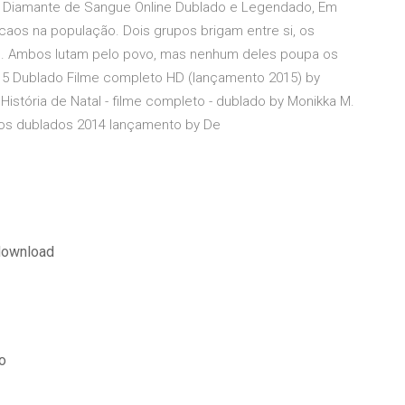
ir Diamante de Sangue Online Dublado e Legendado, Em
e caos na população. Dois grupos brigam entre si, os
es. Ambos lutam pelo povo, mas nenhum deles poupa os
015 Dublado Filme completo HD (lançamento 2015) by
 História de Natal - filme completo - dublado by Monikka M.
etos dublados 2014 lançamento by De
 download
o