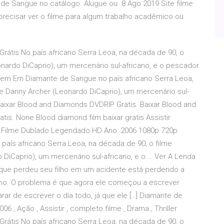
de Sangue no catálogo. Alugue ou 8 Ago 2019 Site filme
recisar ver o filme para algum trabalho acadêmico ou
Grátis No país africano Serra Leoa, na década de 90, o
nardo DiCaprio), um mercenário sul-africano, e o pescador
em Em Diamante de Sangue no país africano Serra Leoa,
e Danny Archer (Leonardo DiCaprio), um mercenário sul-
 Baixar Blood and Diamonds DVDRIP Gratis. Baixar Blood and
is. None Blood diamond film baixar gratis Assistir
s Filme Dublado Legendado HD Ano: 2006 1080p 720p
país africano Serra Leoa, na década de 90, o filme
DiCaprio), um mercenário sul-africano, e o … Ver A Lenda
que perdeu seu filho em um acidente está perdendo a
lho. O problema é que agora ele começou a escrever
ar de escrever o dia todo, já que ele […] Diamante de
06 , Ação , Assistir , completo filme , Drama , Thriller
Grátis No país africano Serra Leoa, na década de 90, o