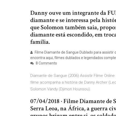
Danny ouve um integrante da FUR
diamante e se interessa pela hist
que Solomon também saia, propon
diamante está escondido, em troca
família.
Filme Diamante de Sangue Dublado para assistir onl
encontra aqui, filmes dublados e legendados completo
8 Comments
Diamante de Sangue (2006) Assistir Filme Online 
filme acompanha a história de Danny Archer (Leo
Solomon Vandy (Djimon Hounsou).
07/04/2018 · Filme Diamante de
Serra Leoa, na África, a guerra ci
grupos brigam entre si, os soldado