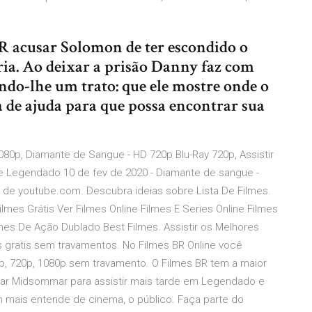
 acusar Solomon de ter escondido o
ória. Ao deixar a prisão Danny faz com
do-lhe um trato: que ele mostre onde o
 de ajuda para que possa encontrar sua
080p, Diamante de Sangue - HD 720p Blu-Ray 720p, Assistir
e Legendado 10 de fev de 2020 - Diamante de sangue -
 de youtube.com. Descubra ideias sobre Lista De Filmes.
Filmes Grátis Ver Filmes Online Filmes E Series Online Filmes
mes De Ação Dublado Best Filmes. Assistir os Melhores
es gratis sem travamentos. No Filmes BR Online você
0p, 720p, 1080p sem travamento. O Filmes BR tem a maior
ixar Midsommar para assistir mais tarde em Legendado e
 mais entende de cinema, o público. Faça parte do