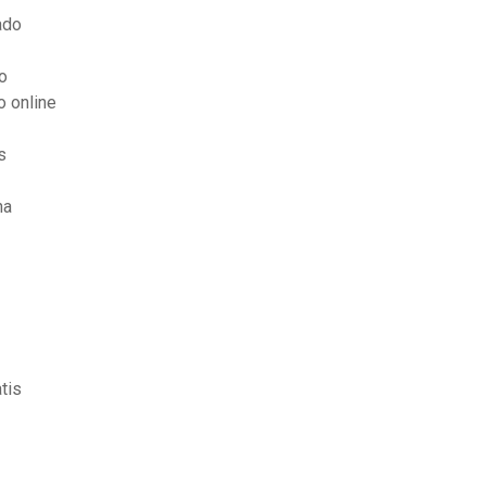
ado
o
o online
s
ha
tis