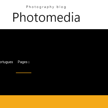
ortugues
Pages