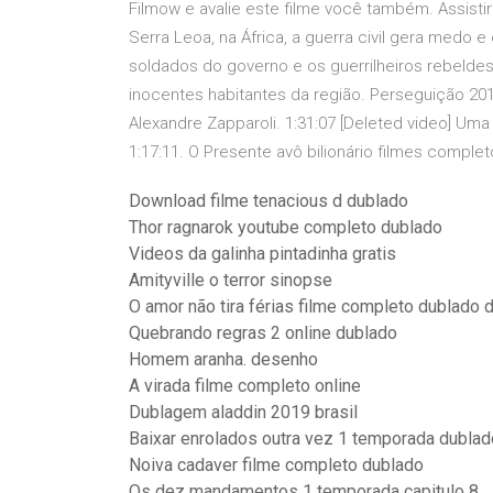
Filmow e avalie este filme você também. Assist
Serra Leoa, na África, a guerra civil gera medo 
soldados do governo e os guerrilheiros rebeld
inocentes habitantes da região. Perseguição 2
Alexandre Zapparoli. 1:31:07 [Deleted video] Uma
1:17:11. O Presente avô bilionário filmes compl
Download filme tenacious d dublado
Thor ragnarok youtube completo dublado
Videos da galinha pintadinha gratis
Amityville o terror sinopse
O amor não tira férias filme completo dublado
Quebrando regras 2 online dublado
Homem aranha. desenho
A virada filme completo online
Dublagem aladdin 2019 brasil
Baixar enrolados outra vez 1 temporada dublad
Noiva cadaver filme completo dublado
Os dez mandamentos 1 temporada capitulo 8