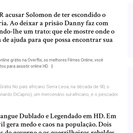
 acusar Solomon de ter escondido o
ória. Ao deixar a prisão Danny faz com
do-lhe um trato: que ele mostre onde o
 de ajuda para que possa encontrar sua
ine grátis na Overflix, os melhores Filmes Online, você
s para assistir online HD.
Grátis No país africano Serra Leoa, na década de 90, o
nardo DiCaprio), um mercenário sul-africano, e o pescador
 Sangue Dublado e Legendado em HD. Em
vil gera medo e caos na população. Dois
s do governo e os guerrilheiros rebeldes.